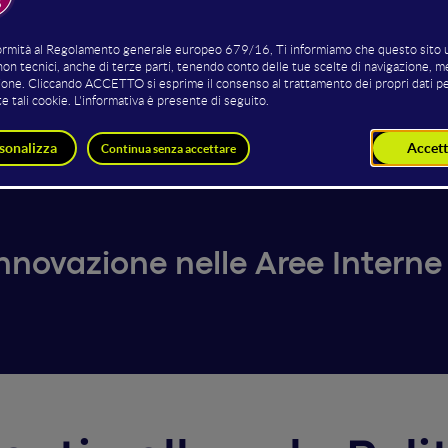
 Fioriti
Walter D'Amario
Riccardo
 CTE SICURA
CEO - Camera203 e Docente di
CEO di Satur
Digital Marketing - Università di
Pescara
novazione nelle Aree Interne e