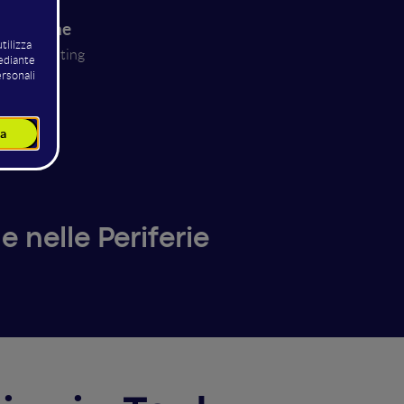
 Cicerone
no Consulting
 nelle Periferie