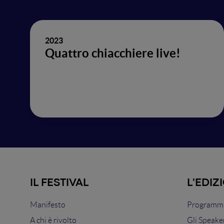
2023
Quattro chiacchiere live!
IL FESTIVAL
L'EDIZ
Manifesto
Programma
A chi è rivolto
Gli Speake