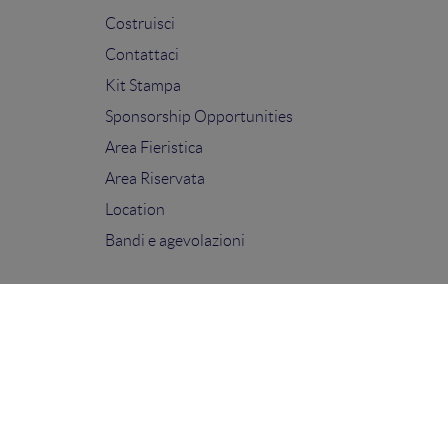
Costruisci
Contattaci
Kit Stampa
Sponsorship Opportunities
Area Fieristica
Area Riservata
Location
Bandi e agevolazioni
FOLLOW US