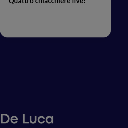
Quattro chiacchiere live!
a De Luca