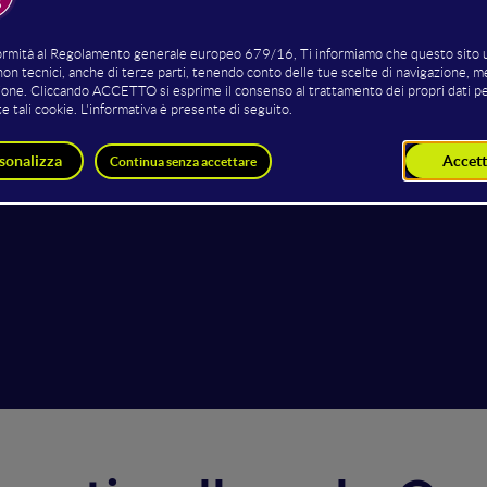
Alessandro de Concini
Benedetta De Luca
mprenditore digitale / Content
Content creator
eator / Divulgatore / Insegnante
Content Creator | D&I Testimoni
Imprenditore digitale
Gender&Inclusion Editor The