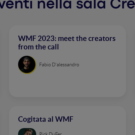
rventi nella sala Cr
WMF 2023: meet the creators
from the call
Fabio D'alessandro
Cogitata al WMF
Rick DuFer