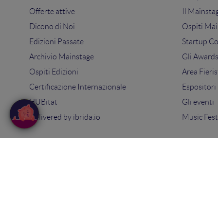
Offerte attive
Il Mainsta
Dicono di Noi
Ospiti Mai
Edizioni Passate
Startup C
Archivio Mainstage
Gli Award
Ospiti Edizioni
Area Fieris
Certificazione Internazionale
Espositori
HUBitat
Gli eventi
Delivered by
ibrida.io
Music Fest
© 2025
Search On Media Group S.r.l.
. Tutti i diritti riserva
Sede Legale e Operativa: via Ugo Bassi 7 - 40121 Bologna
PIVA 02418200800 - Capitale sociale 10.000€
Tel: 051 09 51 294 -
Contatti
Privacy Policy
-
Cookie Policy
-
Termini e condizioni
-
Con