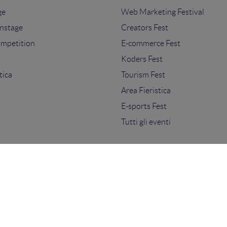
ge
Web Marketing Festival
nstage
Creators Fest
ompetition
E-commerce Fest
s
Koders Fest
tica
Tourism Fest
Area Fieristica
E-sports Fest
Tutti gli eventi
ti.
sensi