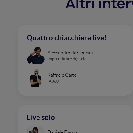
Altri inte
Quattro chiacchiere live!
Alessandro de Concini
Imprenditore digitale
Raffaele Gaito
IA360
Live solo
Daniele Daccò