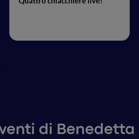
Quattro chiacchiere live!
rventi di Benedett