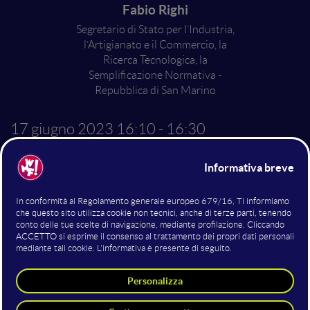
Fabio Righi
Segretario di Stato per l’Industria,
l’Artigianato e il Commercio, la
Ricerca Tecnologica, la
Semplificazione Normativa -
Repubblica di San Marino
17 giugno 2023
16:10 - 16:30
Innovation Policies
San Marino, tradizione ed
innovazione
Altri interventi nella sala
Innovation Policies