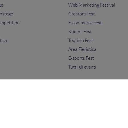
ge
Web Marketing Festival
nstage
Creators Fest
ompetition
E-commerce Fest
s
Koders Fest
tica
Tourism Fest
Area Fieristica
E-sports Fest
Tutti gli eventi
ti.
sensi