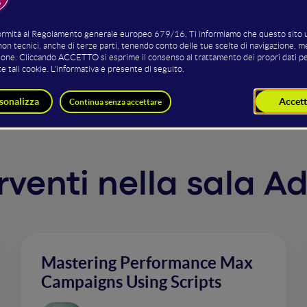
o. Vedremo come creare campagne pubblicitarie su diverse p
iattaforme usano l'AI per aumentare la visibilità, generare t
e fidelizzare gli utenti. Vedremo quali sono gli strumenti a
simizzare il ritorno sull'investimento.
erventi nella sala A
Mastering Performance Max
Campaigns Using Scripts