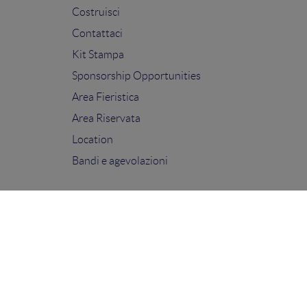
Costruisci
Contattaci
Kit Stampa
Sponsorship Opportunities
Area Fieristica
Area Riservata
Location
Bandi e agevolazioni
FOLLOW US