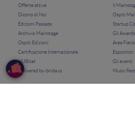
Offerte attive
Il Mainsta
Dicono di Noi
Ospiti Mai
Edizioni Passate
Startup C
Archivio Mainstage
Gli Award
Ospiti Edizioni
Area Fieris
Certificazione Internazionale
Espositori
HUBitat
Gli eventi
Delivered by
ibrida.io
Music Fest
© 2025
Search On Media Group S.r.l.
. Tutti i diritti riserva
Sede Legale e Operativa: via Ugo Bassi 7 - 40121 Bologna
PIVA 02418200800 - Capitale sociale 10.000€
Tel: 051 09 51 294 -
Contatti
Privacy Policy
-
Cookie Policy
-
Termini e condizioni
-
Con