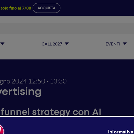
a
solo fino al 7/08
ACQUISTA
CALL 2027
EVENTI
ugno 2024
12:50 - 13:30
ertising
 funnel strategy con AI
ft Advertising offre una soluzione full funnel per raggiunge