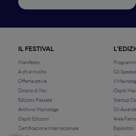
IL FESTIVAL
L'EDIZ
Manifesto
Programma
A chi è rivolto
Gli Speake
Offerte attive
Il Mainsta
Dicono di Noi
Ospiti Mai
Edizioni Passate
Startup C
Archivio Mainstage
Gli Award
Ospiti Edizioni
Area Fieris
Certificazione Internazionale
Espositori