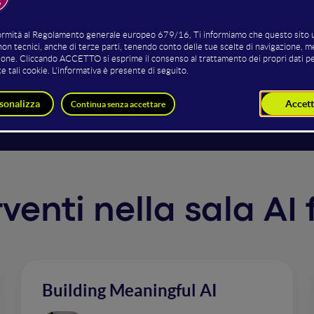
 dell'AI multimodale, quali sono gli scenari che si aprono n
ssare dall'hype alla pratica, analizzando i trend e vedendo 
aziendale nuovi processi e le opportunità di crescita che ne
zazioni 'esponenziali' e decentralizzate.
rventi nella sala AI
Building Meaningful AI