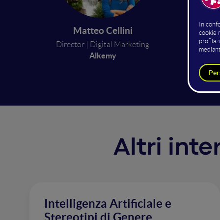
Nell'era
Matteo Cellini
come pa
Director | Digital Marketing
livello 
Alkemy
organiz
Altri inte
Intelligenza Artificiale e
Stereotipi di Genere