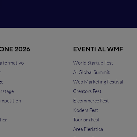
IONE 2026
EVENTI AL WMF
 formativo
World Startup Fest
r
AI Global Summit
ge
Web Marketing Festival
nstage
Creators Fest
ompetition
E-commerce Fest
s
Koders Fest
tica
Tourism Fest
Area Fieristica