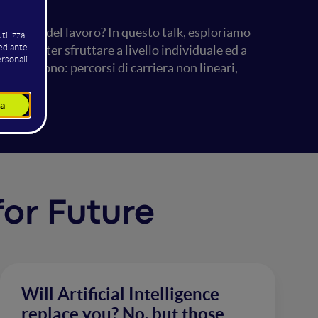
el futuro del lavoro? In questo talk, esploriamo
come poter sfruttare a livello individuale ed a
 conseguono: percorsi di carriera non lineari,
 for Future
Will Artificial Intelligence
replace you? No, but those