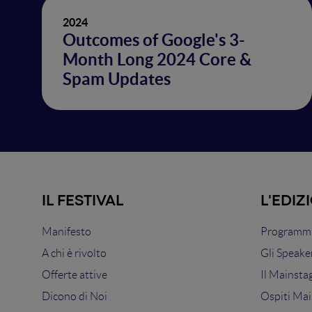
2024
Outcomes of Google's 3-
Month Long 2024 Core &
Spam Updates
IL FESTIVAL
L'EDIZ
Manifesto
Programma
A chi è rivolto
Gli Speake
Offerte attive
Il Mainsta
Dicono di Noi
Ospiti Mai