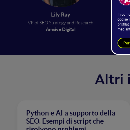
Google 
Lily Ray
about w
VP of SEO Strategy and Research
site ow
Amsive Digital
Altri
Python e AI a supporto della
SEO. Esempi di script che
risolvono problemi