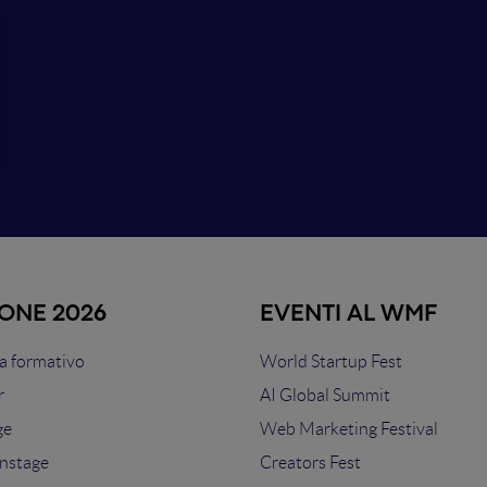
IONE 2026
EVENTI AL WMF
 formativo
World Startup Fest
r
AI Global Summit
ge
Web Marketing Festival
nstage
Creators Fest