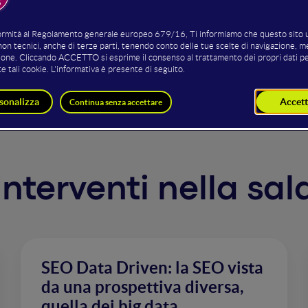
launched the longest, and one of the most significant updat
hat Google was hoping to tackle with these updates, wha
ners should respond to this brand new SEO landscape.
 interventi nella sa
SEO Data Driven: la SEO vista
da una prospettiva diversa,
quella dei big data