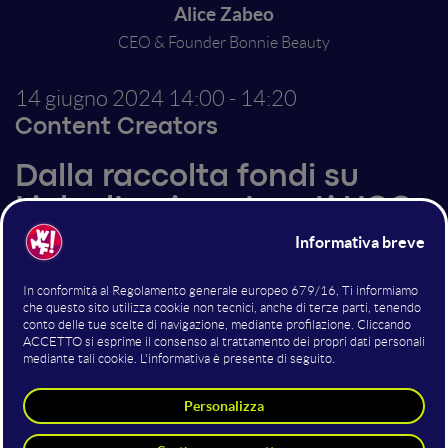
Alice Zabeo
CEO & Founder Bonnie Beauty
14 giugno 2024
14:00 - 14:20
Content Creators
Dalla raccolta fondi su
LinkedIn ai contenuti UGC:
come valorizzare la
community sui social per
far crescere una startup
Alice Zabeo, CEO e Founder di Bonnie Beauty e Skin
Specialist con oltre 30.000 follower su Instagram, è
un’esperta nell'utilizzo delle strategie di
comunicazione diretta e di influencer marketing nel