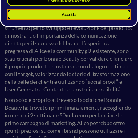
settore beauty.
Grazie a un approccio innovativo, Bonnie Beauty ha
trasformato il feedback dei clienti in un potente
strumento per lo sviluppo e l'evoluzione del prodotto,
dimostrando l'importanza della comunicazione
diretta per il successo del brand. L’esperienza
pregressa di Alice e la community già esistente, sono
stati cruciali per Bonnie Beauty per validare e lanciare
il proprio prodotto e instaurare un dialogo continuo
con il target, valorizzando le storie di trasformazione
della pelle dei clienti e utilizzando “social proof” e
User Generated Content per costruire credibilità.
Non solo: è proprio attreverso i social che Bonnie
Beauty ha trovato i primi finanziamenti, raccogliendo
in meno di 2 settimane 50mila euro per lanciare le
prime campagne di marketing. Alice potrebbe offre
spunti preziosi su come i brand possono utilizzare i