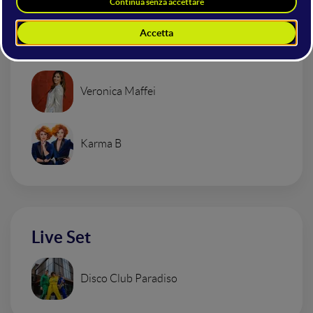
Cosmano Lombardo
WMF - We Make Future
Veronica Maffei
Karma B
Live Set
Disco Club Paradiso