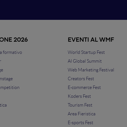
IONE 2026
EVENTI AL WMF
 formativo
World Startup Fest
r
AI Global Summit
ge
Web Marketing Festival
nstage
Creators Fest
ompetition
E-commerce Fest
s
Koders Fest
tica
Tourism Fest
Area Fieristica
E-sports Fest