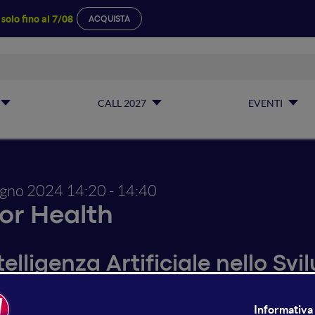
a
solo fino al 7/08
ACQUISTA
CALL 2027
EVENTI
ugno 2024
14:20 - 14:40
for Health
telligenza Artificiale nello Svi
icina Rigenerativa