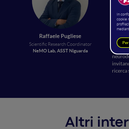
Il rapid
promett
l'ingeg
organi 
Raffaele Pugliese
materia
Scientific Research Coordinator
innovazi
NeMO Lab, ASST Niguarda
neurode
invitand
ricerca 
Altri inte