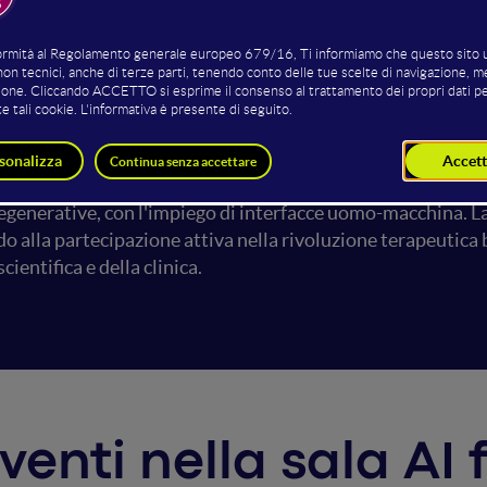
o sviluppo dell'Intelligenza Artificiale (IA) nel settore dell
e soluzioni innovative. L'integrazione dell'IA nella progett
neria biomedica, accelerando lo sviluppo di strutture tissut
e dei tessuti. Le tecniche generative come le GAN, gli algori
li, creando strutture bioispirate con proprietà adattabili, 
oni hanno il potenziale per trasformare la ricerca e la prat
generative, con l'impiego di interfacce uomo-macchina. La
o alla partecipazione attiva nella rivoluzione terapeutica b
scientifica e della clinica.
rventi nella sala AI