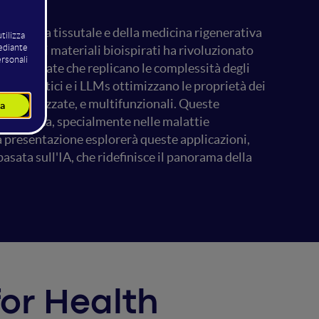
'ingegneria tissutale e della medicina rigenerativa
azione di materiali bioispirati ha rivoluzionato
ali avanzate che replicano le complessità degli
tmi genetici e i LLMs ottimizzano le proprietà dei
personalizzate, e multifunzionali. Queste
ica clinica, specialmente nelle malattie
 presentazione esplorerà queste applicazioni,
asata sull'IA, che ridefinisce il panorama della
 for Health