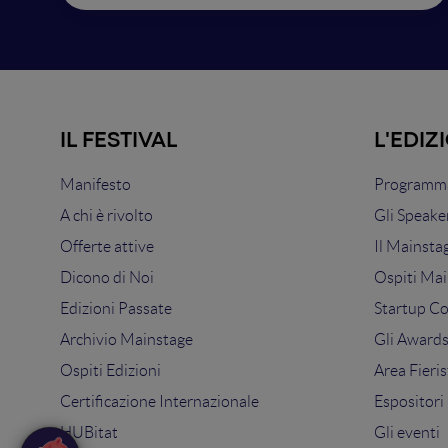
IL FESTIVAL
L'EDIZ
Manifesto
Programma
A chi è rivolto
Gli Speake
Offerte attive
Il Mainsta
Dicono di Noi
Ospiti Mai
Edizioni Passate
Startup C
Archivio Mainstage
Gli Award
Ospiti Edizioni
Area Fieris
Certificazione Internazionale
Espositori
HUBitat
Gli eventi