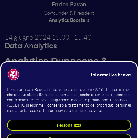
Enrico Pavan
Co-founder & President
Analytics Boosters
14 giugno 2024
15:00 - 15:40
Data Analytics
Analytics Dungeons &
Dragons: cast your dice!
Ovvero come evitare di cadere in trappole ed errori
dovuti a fattori aleatori come un lancio di dadi.. a
meno che non sia un "critico"! Durante lo speech
andremo ad analizzare le best practices dedicate alla
data strategy & collection, ovviamente tramite GA4.
Cercheremo di evitare tranelli e trabocchetti comuni
per arrivare a sconfiggere la famigerata Consent.. ops