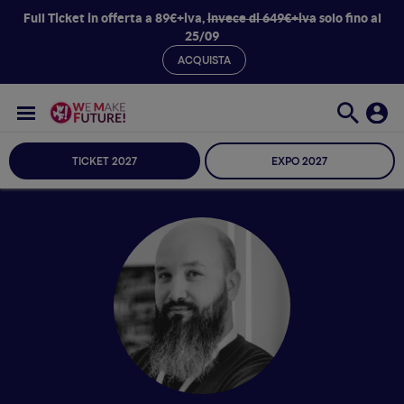
Full Ticket in offerta a 89€+iva,
invece di 649€+iva
solo fino al
25/09
ACQUISTA
TICKET 2027
EXPO 2027