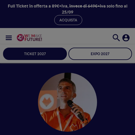
Full Ticket in offerta a 89€+iva,
invece di 649€+iva
solo fino al
25/09
ACQUISTA
TICKET 2027
EXPO 2027