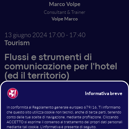
Marco Volpe
Consultant & Trainer
Volpe Marco
13 giugno 2024
17:00 - 17:40
Tourism
Flussi e strumenti di
comunicazione per l'hotel
(ed il territorio)
Come costruire un flusso (non un funnel) di
comunicazione utile a chi lavora in hotel per generare
reddito e reputazione utilizzando i canali ed i tempi
preferiti dai viaggiatori (non solo italiani) del 2024
valorizzando le risorse del territorio e della
destinazione.