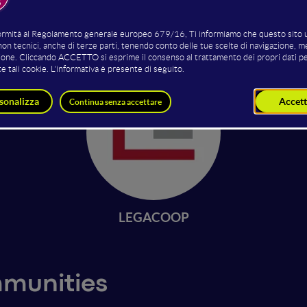
Piero Tagliapietra
Andrea Scavolini
President
Co Founder
Hypernova Società Cooperativa
Refresh Academy
LEGACOOP
mmunities