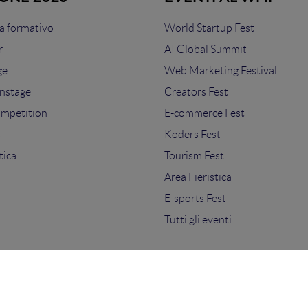
 formativo
World Startup Fest
r
AI Global Summit
ge
Web Marketing Festival
nstage
Creators Fest
ompetition
E-commerce Fest
s
Koders Fest
tica
Tourism Fest
Area Fieristica
E-sports Fest
Tutti gli eventi