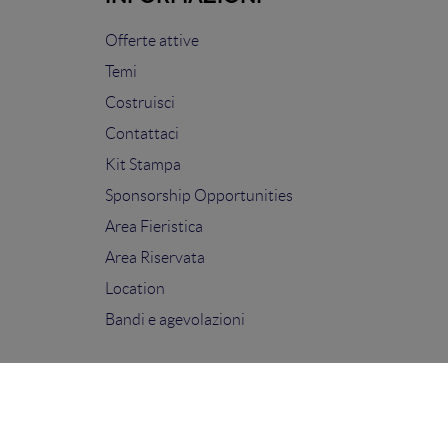
Offerte attive
Temi
Costruisci
Contattaci
Kit Stampa
Sponsorship Opportunities
Area Fieristica
Area Riservata
Location
Bandi e agevolazioni