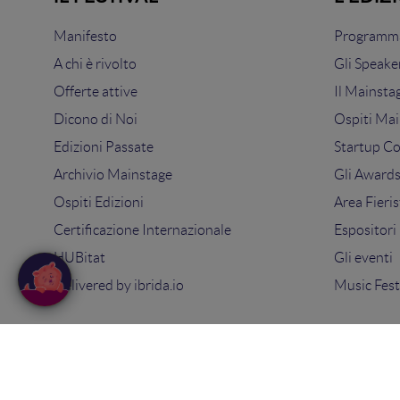
Manifesto
Programma
A chi è rivolto
Gli Speake
Offerte attive
Il Mainsta
Dicono di Noi
Ospiti Mai
Edizioni Passate
Startup C
Archivio Mainstage
Gli Award
Ospiti Edizioni
Area Fieris
Certificazione Internazionale
Espositori
HUBitat
Gli eventi
Delivered by
ibrida.io
Music Fest