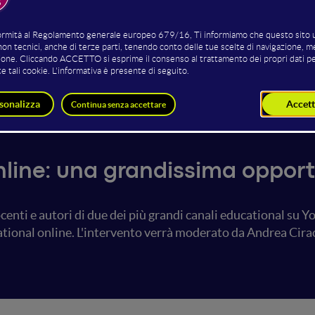
bardelli
Matteo Saudino
Andr
matica & Content
Docente di filosofia, scrittore e
ator
Content Creator
Cont
line: una grandissima opport
centi e autori di due dei più grandi canali educational su
cational online. L'intervento verrà moderato da Andrea Cira