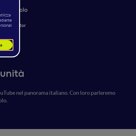
ea Ciraolo
X
ent Creator
unità
 YouTube nel panorama italiano. Con loro parleremo
olo.