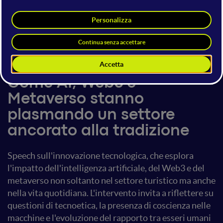
14 giugno 2024
14:40 - 15:00
Book Presentation
Dario Flaccovio Editore:
Turismo o FuTurismo?
Come AI, Web3 e
Metaverso stanno
plasmando un settore
ancorato alla tradizione
Speech sull'innovazione tecnologica, che esplora
l'impatto dell'intelligenza artificiale, del Web3 e del
metaverso non soltanto nel settore turistico ma anche
nella vita quotidiana. L'intervento invita a riflettere su
questioni di tecnoetica, la presenza di coscienza nelle
macchine e l'evoluzione del rapporto tra esseri umani