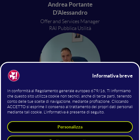
Andrea Portante
D’Alessandro
Offer and Services Manager
RAI Pubblica Utilità
Andrea Concas
Deputy Police Commissioner and
Director
Parma Traffic Police Section.