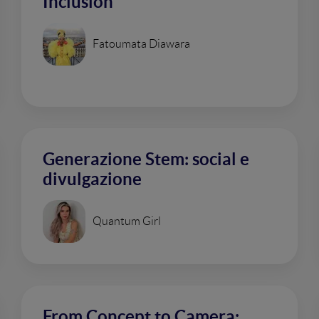
Inclusion
Fatoumata Diawara
Generazione Stem: social e
divulgazione
Quantum Girl
From Concept to Camera: