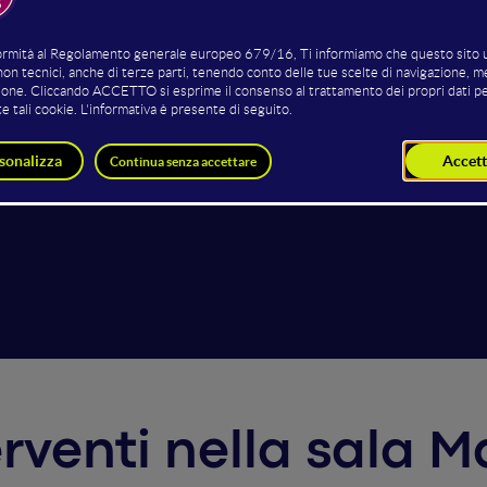
Elisa Paganelli
Arturo Mariani
Music Therapist and Trainer
Speaker and Trainer
terventi nella sala 