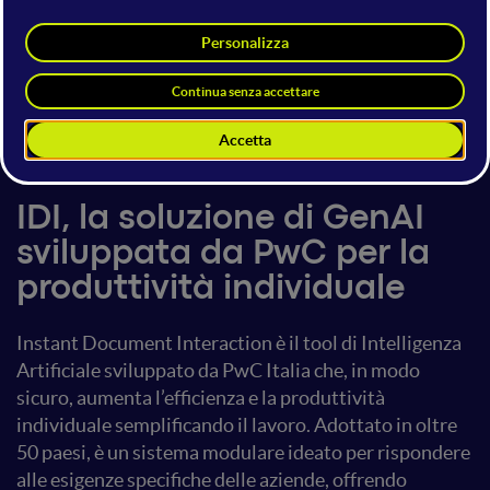
Anna Elisabetta Ziri
Andrea Apicella
Senior Manager
Senior Associate
PwC Italia
PwC Italia
14 giugno 2024
18:10 - 18:30
AI Tools & Services
IDI, la soluzione di GenAI
sviluppata da PwC per la
produttività individuale
Instant Document Interaction è il tool di Intelligenza
Artificiale sviluppato da PwC Italia che, in modo
sicuro, aumenta l’efficienza e la produttività
individuale semplificando il lavoro. Adottato in oltre
50 paesi, è un sistema modulare ideato per rispondere
alle esigenze specifiche delle aziende, offrendo