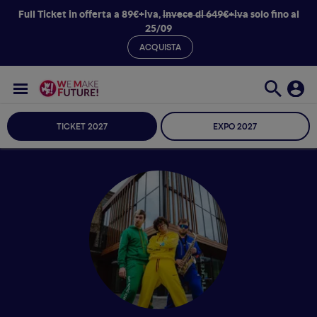
Full Ticket in offerta a 89€+iva,
invece di 649€+iva
solo fino al
25/09
ACQUISTA
TICKET 2027
EXPO 2027