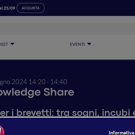
al 25/09
ACQUISTA
2027
EVENTI
ugno 2024
14:20 - 14:40
owledge Share
er i brevetti: tra sogni, incubi 
 i brevetti incarna un affascinante territorio in cui sogni, i