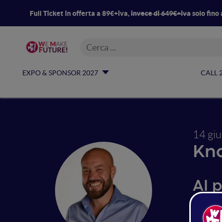
Full Ticket in offerta a 89€+iva,
invece di 649€+iva
solo fino 
EXPO & SPONSOR 2027
CALL 
14 gi
Kn
AI p
L'AI per