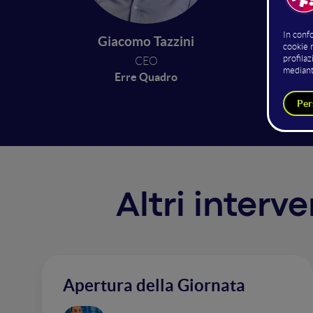
l'innov
quello 
Giacomo Tazzini
scontra
CEO
"costi"
Erre Quadro
comple
Altri inter
Apertura della Giornata