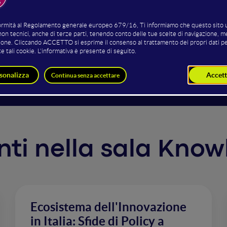
azione è un imperativo, l'intervento diventa cruciale per s
presente in KS2.0, anche per i non esperti. Questo motore s
no con aspettative idealizzate. Attraverso questa narrazione
 nascosti, offrendo una prospettiva più realistica e infor
ssa.
venti nella sala Kno
Ecosistema dell'Innovazione
in Italia: Sfide di Policy a