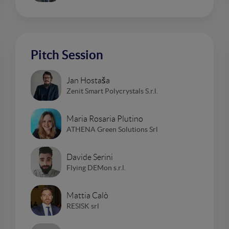
Pitch Session
Jan Hostaša
Zenit Smart Polycrystals S.r.l.
Maria Rosaria Plutino
ATHENA Green Solutions Srl
Davide Serini
Flying DEMon s.r.l.
Mattia Calò
RESISK srl