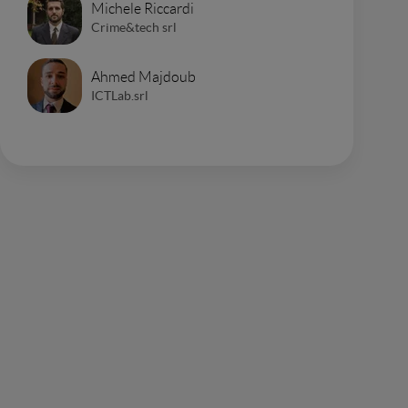
Michele Riccardi
Crime&tech srl
Ahmed Majdoub
ICTLab.srl