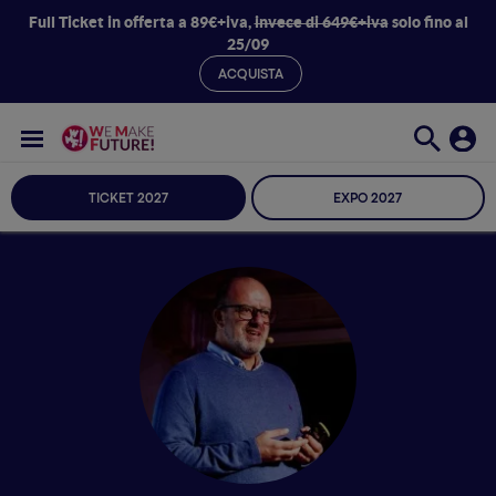
Full Ticket in offerta a 89€+iva,
invece di 649€+iva
solo fino al
25/09
ACQUISTA
TICKET 2027
EXPO 2027