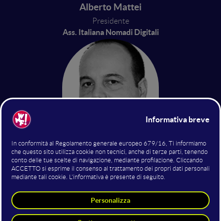
Alberto Mattei
Presidente
Ass. Italiana Nomadi Digitali
Sergio Antonelli
Presidente CTS Ass. Ita. N.D -
Avvocato ed Esperto di diritto
migratorio
Ass. Ita. N.D