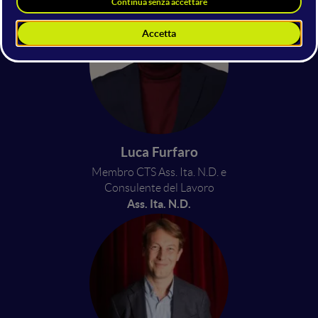
Luca Furfaro
Membro CTS Ass. Ita. N.D. e
Consulente del Lavoro
Ass. Ita. N.D.