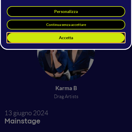
Cosmano Lombardo
Veronica Maffei
Chairman
Journalist
WMF - We Make Future
Karma B
Drag Artists
13 giugno 2024
Mainstage