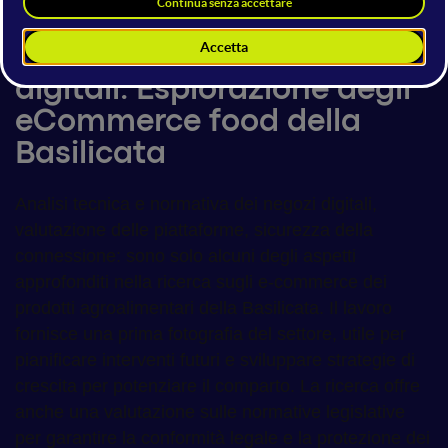
Environmental Transformation
Innovazione e mercati
digitali: Esplorazione degli
eCommerce food della
Basilicata
Analisi tecnica e normativa dei negozi digitali,
valutazione delle piattaforme, sicurezza della
connessione: sono solo alcuni degli aspetti
approfonditi nella ricerca sugli e-commerce dei
prodotti agroalimentari della Basilicata. Il lavoro
fornisce una prima fotografia del settore, utile per
pianificare interventi futuri e sviluppare strategie di
crescita per potenziare il comparto. La ricerca offre
anche una valutazione sulle normative legislative
per garantire la conformità legale e la protezione dei