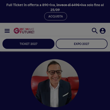
Full Ticket in offerta a 89€+iva,
invece di 649€+iva
solo fino al
25/09
ACQUISTA
TICKET 2027
EXPO 2027