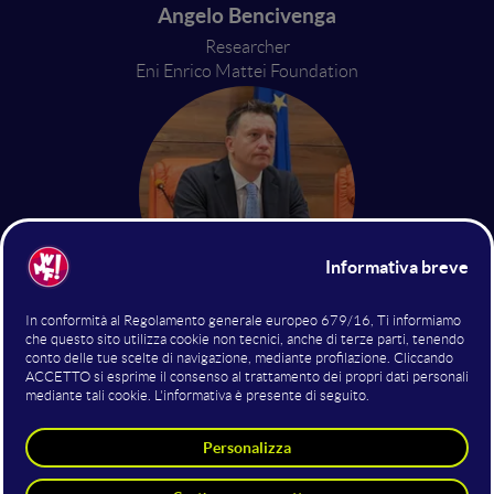
Angelo Bencivenga
Researcher
Eni Enrico Mattei Foundation
Alessandro Galella
Councillor for Agricultural, Food and
Forestry Policies
Basilicata Region
14 giugno 2024
14:20 - 14:40