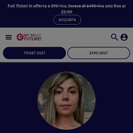
Full Ticket in offerta a 89€+iva,
invece di 649€+iva
solo fino al
25/09
ACQUISTA
TICKET 2027
EXPO 2027