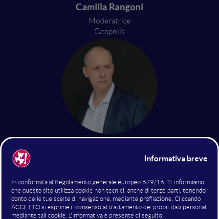
Camilla Rangoni
Moderatrice
Geopolis
Valery Tsepkalo
Former Ambassador; Founder and
CEO
United States; Belarus Hi-Tech Park.