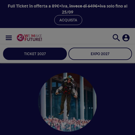
Full Ticket in offerta a 89€+iva,
invece di 649€+iva
solo fino al
25/09
ACQUISTA
TICKET 2027
EXPO 2027