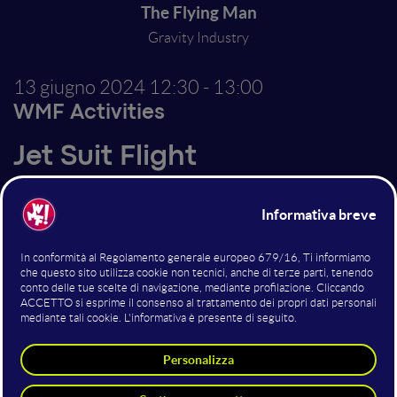
The Flying Man
Gravity Industry
13 giugno 2024
12:30 - 13:00
WMF Activities
Jet Suit Flight
Experience first hand the ultimate freedom of true
flight by attending the amazing flight led by Gravity's
pilots.
Altri interventi nella sala WMF
Activities