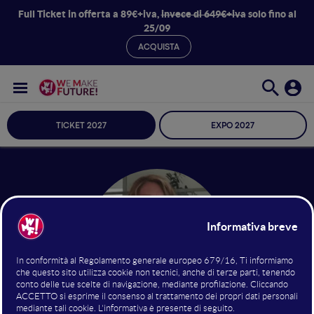
Full Ticket in offerta a 89€+iva,
invece di 649€+iva
solo fino al
25/09
ACQUISTA
TICKET 2027
EXPO 2027