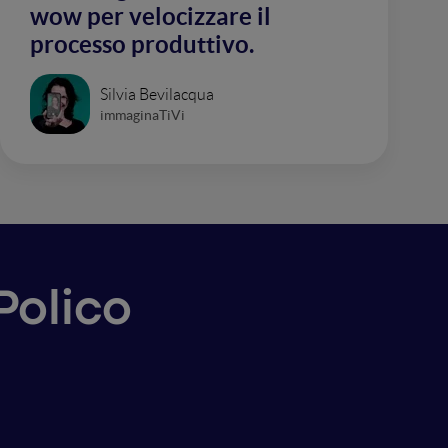
wow per velocizzare il
processo produttivo.
Silvia Bevilacqua
immaginaTiVi
Polico