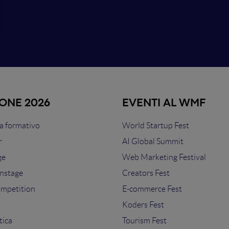
IONE 2026
EVENTI AL WMF
 formativo
World Startup Fest
r
AI Global Summit
ge
Web Marketing Festival
nstage
Creators Fest
ompetition
E-commerce Fest
s
Koders Fest
tica
Tourism Fest