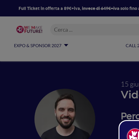
Full Ticket in offerta a 89€+iva,
invece di 649€+iva
solo fino 
EXPO & SPONSOR 2027
CALL 
15 gi
Vid
Per
Tutti g