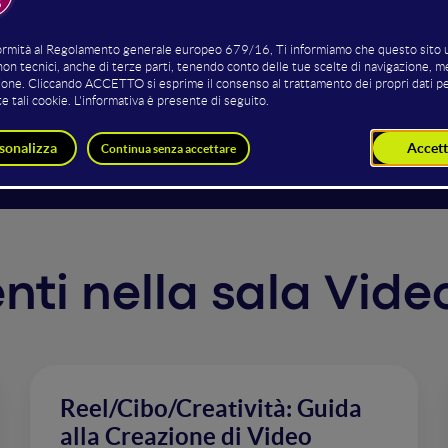
 aziende si stanno interrogando sulle opportunità che que
o, sperimentando, sondando il terreno, ma i risultati quasi
nomia attorno a questo mercato non parte, non cresce, non 
o posti le giuste domande su come utilizzare questo strume
o a farlo insieme, e a darci qualche risposta, in un worksh
venti nella sala Vid
Reel/Cibo/Creatività: Guida
alla Creazione di Video