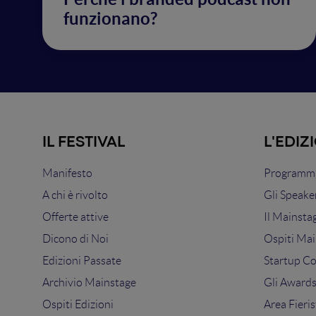
funzionano?
IL FESTIVAL
L'EDIZ
Manifesto
Programma
A chi è rivolto
Gli Speake
Offerte attive
Il Mainsta
Dicono di Noi
Ospiti Mai
Edizioni Passate
Startup C
Archivio Mainstage
Gli Award
Ospiti Edizioni
Area Fieris