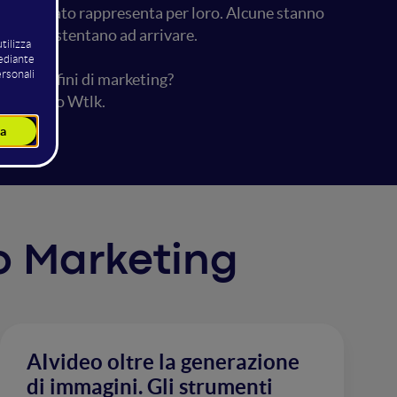
sto formato rappresenta per loro. Alcune stanno
 sempre stentano ad arrivare.
scala.
nto per fini di marketing?
op firmato Wtlk.
eo Marketing
AIvideo oltre la generazione
di immagini. Gli strumenti