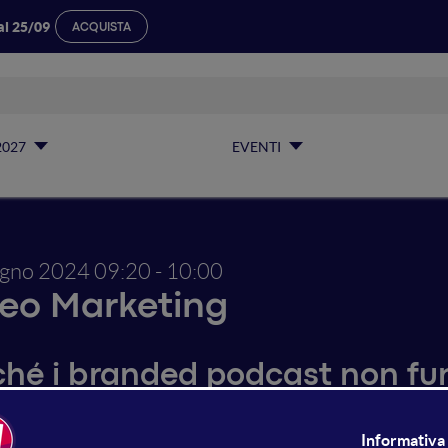
al 25/09
ACQUISTA
2027
EVENTI
ugno 2024
09:20 - 10:00
eo Marketing
ché i branded podcast non fu
uardiamo video podcast e parliamo di podcast: non si parla d