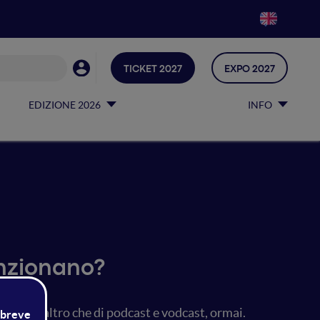
TICKET 2027
EXPO 2027
EDIZIONE 2026
INFO
nzionano?
i nient'altro che di podcast e vodcast, ormai.