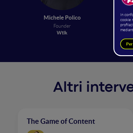
E molte
testand
Michele Polico
E l'eco
​Founder
Ci siam
Wtlk
Proviam
Altri inter
The Game of Content