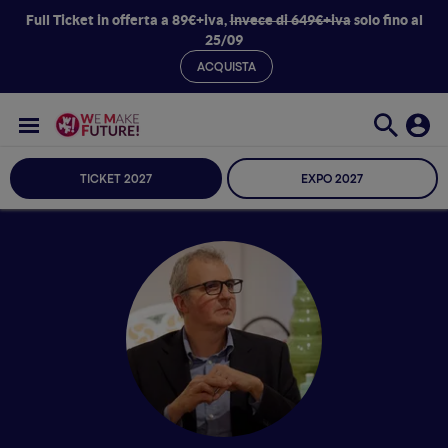
Full Ticket in offerta a 89€+iva,
invece di 649€+iva
solo fino al
25/09
ACQUISTA
TICKET 2027
EXPO 2027