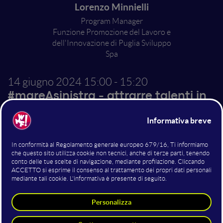
Lorenzo Minnielli
Program Manager
Funzione Promozione del Lavoro e
dell'Innovazione di Puglia Sviluppo
Spa
14 giugno 2024
15:00 - 15:20
#mareAsinistra - attrarre talenti in
Puglia
Gli strumenti di
agevolazione a sostegno
all’attrazione degli
investimenti in Puglia
In Puglia vi sono strumenti per tutte le dimensioni di
impresa, dalla micro alla grande impresa.