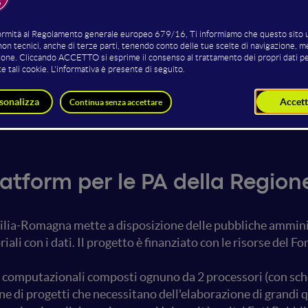
erdini
Andrea Iacobucci
Giada Spacca
 e Statistica
EQ Sviluppo Sistemi di Business
EQ Sviluppo
-Romagna
Intelligence - Area Dati
Innovative
Regione Emilia-Romagna
Regione Em
latform per le PA della Regi
lia-Romagna mette a disposizione delle pubbliche amminist
riali con i dati. Il progetto è finanziato con le risorse del F
i computazionali composti ognuno da 2 processori (con sched
e di progetti che necessitano dell'elaborazione di grandi qu