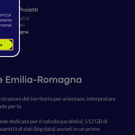
panico Proietti
 Progettualità
 - Area Dati
ilia-Romagna
one Emilia-Romagna
razioni del territorio per orientare, interpretare
ondo per lo
e dedicate per il calcolo parallelo), 512 GB di
antità di dati (big data) avviati in un primo