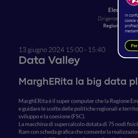
Eleonora V
Dirigente Area Dati
Regione Emilia
13 giugno 2024
15:00 - 15:40
Data Valley
MarghERita la big data p
MarghERita è il super computer che la Regione Emi
e guidare le scelte delle politiche regionali e territo
sviluppo e la coesione (FSC).
La macchina di supercalcolo dotata di 75 nodi fisic
Ram con scheda grafica che consente la realizzazion