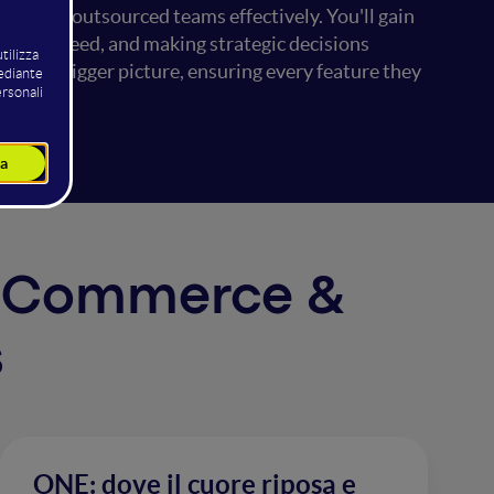
ouse or outsourced teams effectively. You'll gain
s truly need, and making strategic decisions
see the bigger picture, ensuring every feature they
tal Commerce &
s
ONE: dove il cuore riposa e