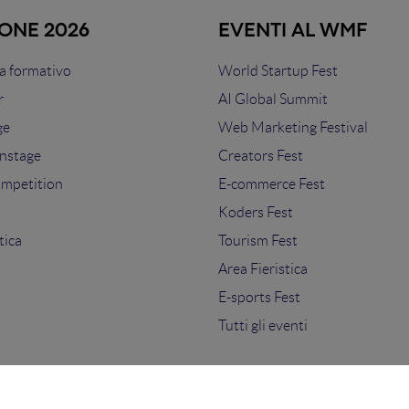
IONE 2026
EVENTI AL WMF
 formativo
World Startup Fest
r
AI Global Summit
ge
Web Marketing Festival
nstage
Creators Fest
ompetition
E-commerce Fest
s
Koders Fest
tica
Tourism Fest
Area Fieristica
E-sports Fest
Tutti gli eventi