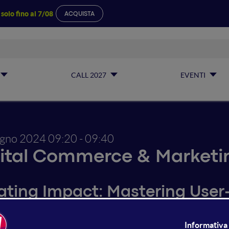
a
solo fino al 7/08
ACQUISTA
CALL 2027
EVENTI
ugno 2024
09:20 - 09:40
ital Commerce & Marketin
ating Impact: Mastering User-
rm your delivery approach and create solutions that people