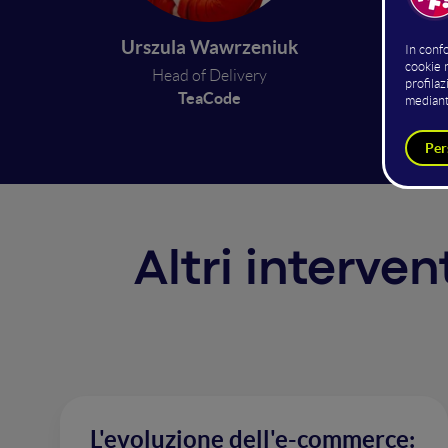
success
insight
Urszula Wawrzeniuk
priorit
Head of Delivery
build r
TeaCode
Altri interve
L'evoluzione dell'e-commerce: