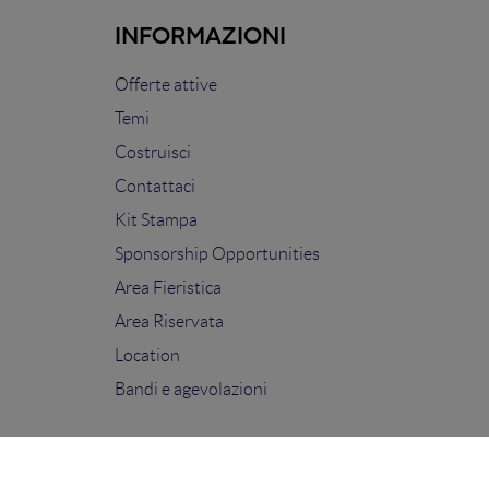
INFORMAZIONI
Offerte attive
Temi
Costruisci
Contattaci
Kit Stampa
Sponsorship Opportunities
Area Fieristica
Area Riservata
Location
Bandi e agevolazioni