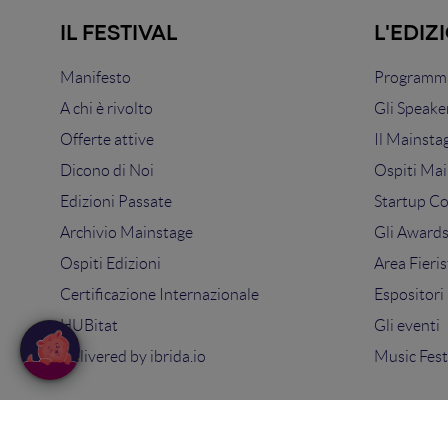
IL FESTIVAL
L'EDIZ
Manifesto
Programma
A chi è rivolto
Gli Speake
Offerte attive
Il Mainsta
Dicono di Noi
Ospiti Mai
Edizioni Passate
Startup C
Archivio Mainstage
Gli Award
Ospiti Edizioni
Area Fieris
Certificazione Internazionale
Espositori
HUBitat
Gli eventi
Delivered by
ibrida.io
Music Fest