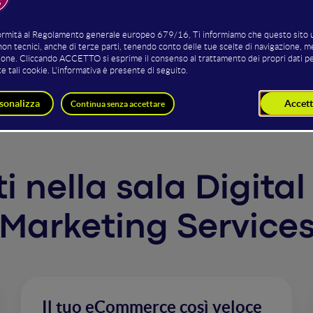
ful user-driven startups and show you how to organize in-h
s on delivering exceptional products, discovering what user
ising value. You'll understand how to inspire your teams to 
esonates deeply with users.
nti nella sala Digi
Marketing Service
Il tuo eCommerce così veloce