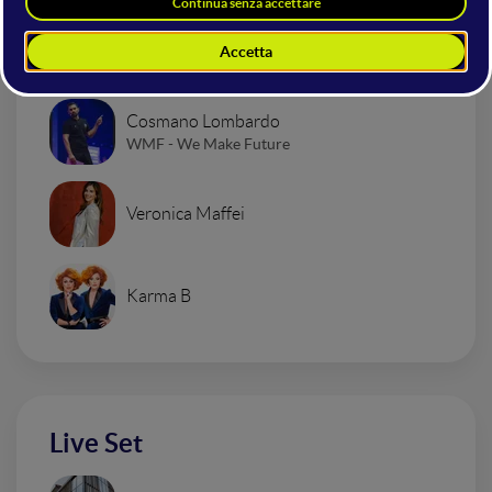
Co-Hosting
Cosmano Lombardo
WMF - We Make Future
Veronica Maffei
Karma B
Live Set