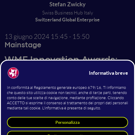
Stefan Zwicky
Swiss Business Hub Italy
Switzerland Global Enterprise
13 giugno 2024
15:45 - 15:50
Mainstage
WMF Innovation Awards:
Innovative Country of the
Year
Altri interventi nella sala
Mainstage