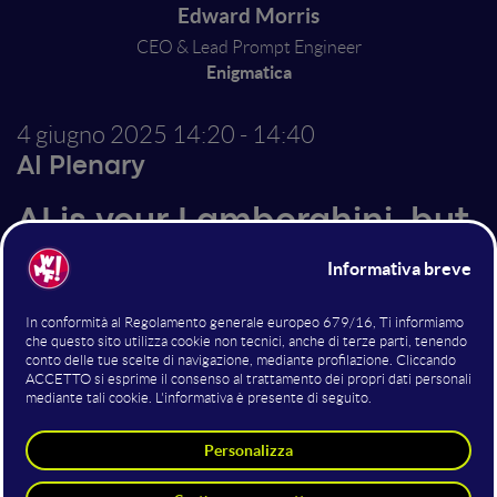
Edward Morris
CEO & Lead Prompt Engineer
Enigmatica
4 giugno 2025
14:20 - 14:40
AI Plenary
AI is your Lamborghini, but
you forgot to take driving
lessons
Altri interventi nella sala AI
Plenary