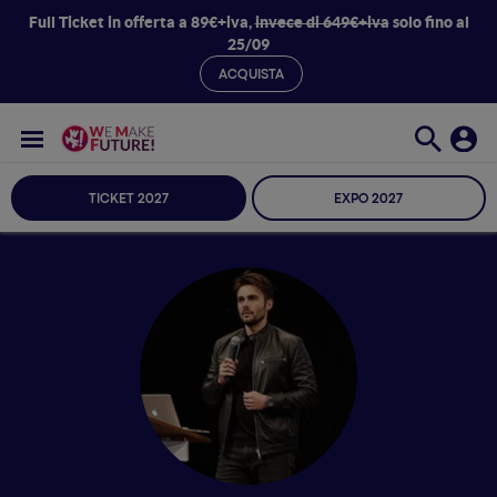
Full Ticket in offerta a 89€+iva,
invece di 649€+iva
solo fino al
25/09
ACQUISTA
TICKET 2027
EXPO 2027