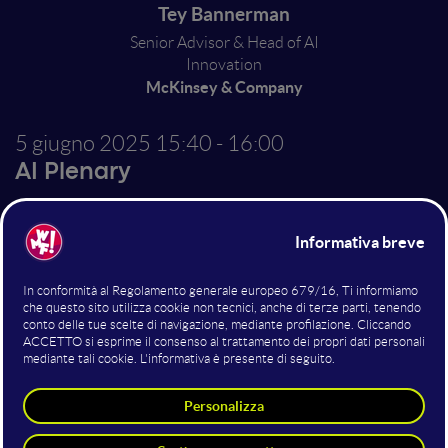
Tey Bannerman
Senior Advisor & Head of AI
Innovation
McKinsey & Company
5 giugno 2025
15:40 - 16:00
AI Plenary
The hidden infrastructure
of effective AI
implementations
We've moved past the era of simple prompts and into
the age of sophisticated AI integration. Behind every
successful AI system lies an invisible infrastructure of
decisions that most organizations discover too late.
This session maps the terrain beneath the surface -