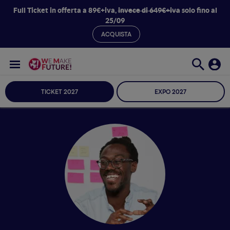
Full Ticket in offerta a 89€+iva,
invece di 649€+iva
solo fino al
25/09
ACQUISTA
TICKET 2027
EXPO 2027