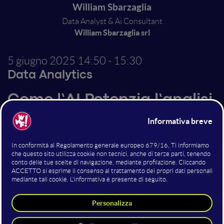
William Sbarzaglia
Data Analyst & Ai Consultant
William Sbarzaglia srl
5 giugno 2025
14:50 - 15:30
Data Analytics
Come l’AI Potenzia l’analisi
dati: ottimizzare insight e
azione con l’intelligenza
artificiale
L’AI sta rivoluzionando il modo in cui analizziamo i
dati, rendendo ogni fase più veloce, accurata e
strategica. In questo speech ti mostrerò come
integrare le competenze di Data Analytics con le
potenzialità dell’intelligenza artificiale per ottenere