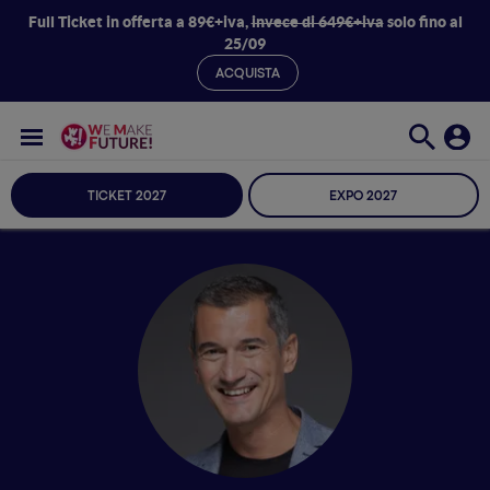
Full Ticket in offerta a 89€+iva,
invece di 649€+iva
solo fino al
25/09
ACQUISTA
TICKET 2027
EXPO 2027