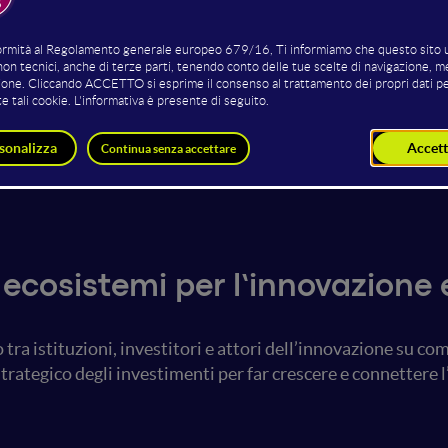
aidi
Matteo Costa
Frances
nager
Funzionario Ufficio Innovazione e
Diri
T
Startup
MUR (Ministero 
Ministero degli Affari Esteri e della
della 
Cooperazione Internazionale
 ecosistemi per l’innovazione 
ra istituzioni, investitori e attori dell’innovazione su com
trategico degli investimenti per far crescere e connettere l