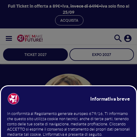
Full Ticket in offerta a 89€+iva,
invece di 649€+iva
solo fino al
25/09
ACQUISTA
TICKET 2027
EXPO 2027