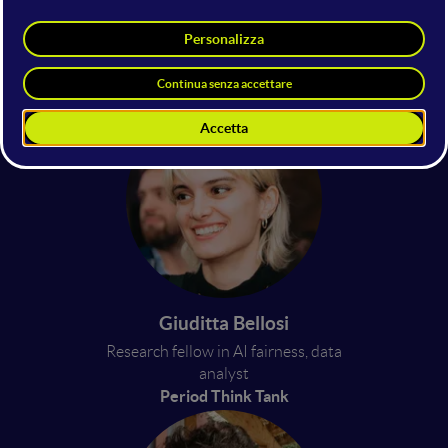
Roberta Calegari
Professoressa di AI
Alma Mater Studiorum –
Università di Bologna
Giuditta Bellosi
Research fellow in AI fairness, data
analyst
Period Think Tank