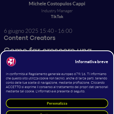
Michele Costopulos Cappi
Industry Manager
TikTok
6 giugno 2025
15:40 - 16:00
Content Creators
Come far crescere una
community parlando di
cose (apparentemente)
noiose
Un’intervista a Michele Costopulos Cappi sul dietro le
quinte del progetto @Excel con Mike – una community
da 700k follower nata attorno ai fogli di calcolo – tra
creatività, algoritmi e strategie di monetizzazione. Un
talk dedicato a creator, brand e chi cerca nuove chiavi