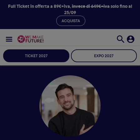
Full Ticket in offerta a 89€+iva,
invece di 649€+iva
solo fino al
25/09
ACQUISTA
TICKET 2027
EXPO 2027