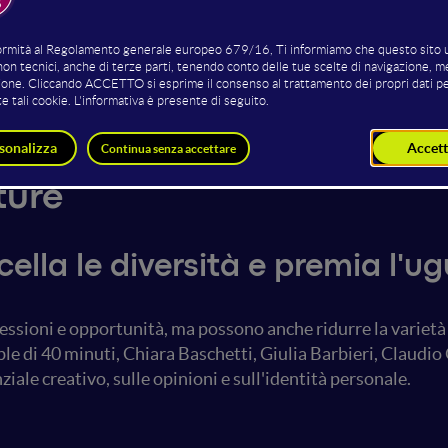
Harmanjot Kaur
Giulia Barbieri
al Strategist & Social Media
Photoreporter
Manager
Giuli Barbieri - Graphic designer e
Basilico
Fotografa
ture
ella le diversità e premia l'u
nnessioni e opportunità, ma possono anche ridurre la variet
le di 40 minuti, Chiara Baschetti, Giulia Barbieri, Claud
ziale creativo, sulle opinioni e sull'identità personale.