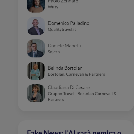
Paolo Zennaro
Wiisy
Domenico Palladino
Qualitytravel.it
Daniele Manetti
Sojern
Belinda Bortolan
Bortolan, Carnevali & Partners
Claudiana Di Cesare
Gruppo Travel | Bortolan Carnevali &
Partners
Fake News: l'AI sarà nemica o