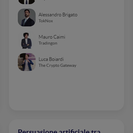
Alessandro Brigato
TokNox
Mauro Caimi
Tradingon
Luca Boiardi
The Crypto Gateway
Persuasione artificiale tra