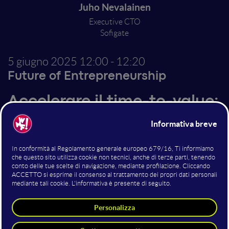
Juho Nevalainen
Executive CTO
Sofigate
5 giugno 2025
12:00 - 12:20
Future of Entrepreneurship
Accelerare il time-to-value:
come la genAI alimenta la
trasformazione aziendale
Nell'era dell'AI, la chiave del successo è il time-to-
value: come le aziende possono trasformare
rapidamente le loro idee e necessità in soluzioni
concrete? Fondamentale in questo processo è che la
gestione aziendale guidi lo sviluppo, anziché delegarlo
al dipartimento IT o a consulenti esterni.