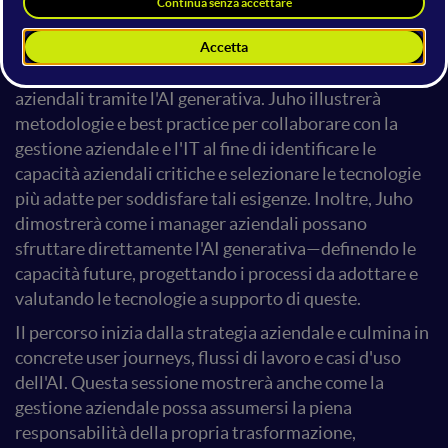
In questo intervento, Juho Nevalainen condividerà le
principali intuizioni derivanti dalla sua esperienza
nella guida di importanti trasformazioni tecnologiche
aziendali tramite l'AI generativa. Juho illustrerà
metodologie e best practice per collaborare con la
gestione aziendale e l'IT al fine di identificare le
capacità aziendali critiche e selezionare le tecnologie
più adatte per soddisfare tali esigenze. Inoltre, Juho
dimostrerà come i manager aziendali possano
sfruttare direttamente l'AI generativa—definendo le
capacità future, progettando i processi da adottare e
valutando le tecnologie a supporto di queste.
Il percorso inizia dalla strategia aziendale e culmina in
concrete user journeys, flussi di lavoro e casi d'uso
dell'AI. Questa sessione mostrerà anche come la
gestione aziendale possa assumersi la piena
responsabilità della propria trasformazione,