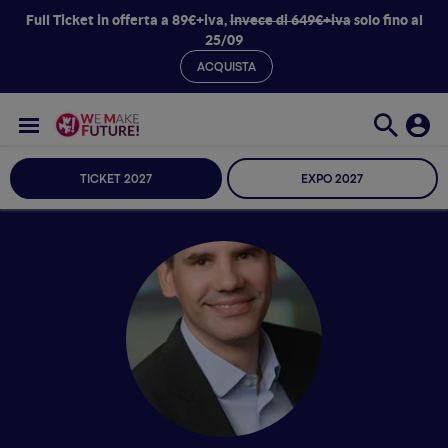
Full Ticket in offerta a 89€+iva,
invece di 649€+iva
solo fino al
25/09
ACQUISTA
TICKET 2027
EXPO 2027