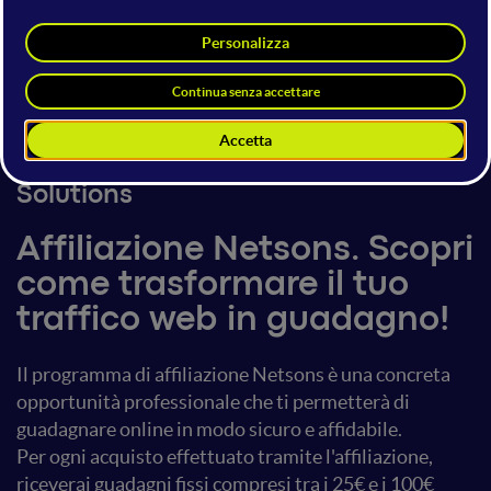
Daniele Angiolelli
Chief Operating Officer
Netsons srl
4 giugno 2025
11:00 - 11:20
Digital Marketing & Business
Solutions
Affiliazione Netsons. Scopri
come trasformare il tuo
traffico web in guadagno!
Il programma di affiliazione Netsons è una concreta
opportunità professionale che ti permetterà di
guadagnare online in modo sicuro e affidabile.
Per ogni acquisto effettuato tramite l'affiliazione,
riceverai guadagni fissi compresi tra i 25€ e i 100€