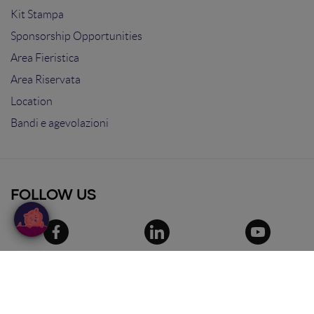
Kit Stampa
Sponsorship Opportunities
Area Fieristica
Area Riservata
Location
Bandi e agevolazioni
FOLLOW US
© 2025
Search On Media Group S.r.l.
. Tutti i
diritti riservati.
Sede Legale e Operativa: via Ugo Bassi 7 -