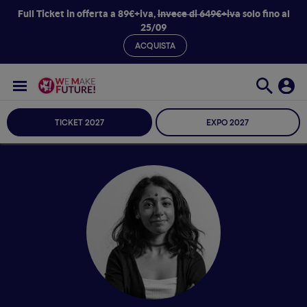
Full Ticket in offerta a 89€+iva,
invece di 649€+iva
solo fino al
25/09
ACQUISTA
TICKET 2027
EXPO 2027