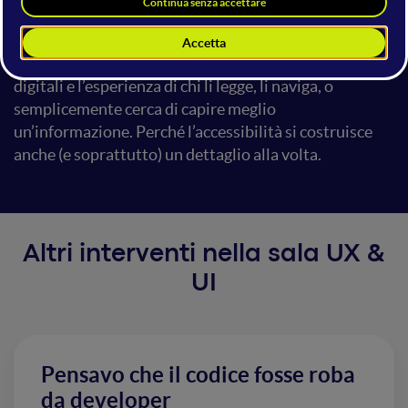
invisibili. In questa sessione, a partire da piccoli gesti
quotidiani, esploreremo buone pratiche semplici da
applicare, che migliorano la qualità dei documenti
digitali e l’esperienza di chi li legge, li naviga, o
semplicemente cerca di capire meglio
un’informazione. Perché l’accessibilità si costruisce
anche (e soprattutto) un dettaglio alla volta.
Altri interventi nella sala UX &
UI
Pensavo che il codice fosse roba
da developer