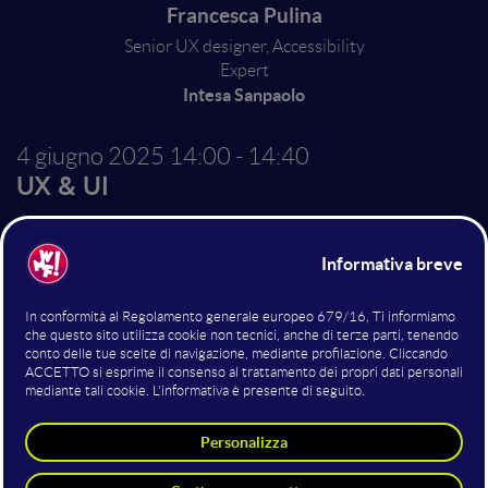
Francesca Pulina
Senior UX designer, Accessibility
Expert
Intesa Sanpaolo
4 giugno 2025
14:00 - 14:40
UX & UI
Piccole abitudini per grandi
cambiamenti:
l’accessibilità dei
documenti
L’accessibilità digitale non riguarda solo siti web e app:
anche documenti, presentazioni, PDF ed email sono
parte integrante dell’esperienza utente. Spesso sono
proprio questi materiali a creare le prime barriere