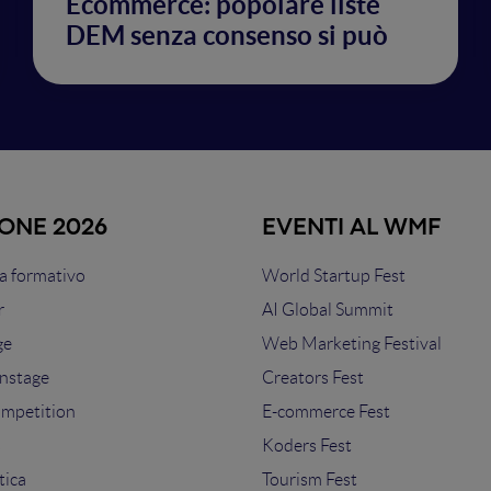
Ecommerce: popolare liste
DEM senza consenso si può
IONE 2026
EVENTI AL WMF
 formativo
World Startup Fest
r
AI Global Summit
ge
Web Marketing Festival
nstage
Creators Fest
ompetition
E-commerce Fest
s
Koders Fest
tica
Tourism Fest