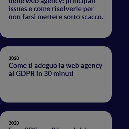
delle web agency: principali
issues e come risolverle per
non farsi mettere sotto scacco.
2020
Come ti adeguo la web agency
al GDPR in 30 minuti
2020