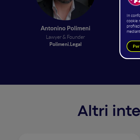
chi
Antonino Polimeni
Dal 28 
Lawyer & Founder
speech 
Polimeni.Legal
L’access
reputaz
Altri in