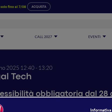
a
solo fino al 7/08
ACQUISTA
CALL 2027
EVENTI
gno 2025
12:40 - 13:20
al Tech
essibilità obbligatoria dal 28
, widget, obblighi reali e obb