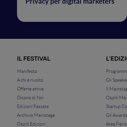
Privacy per digital marketers
IL FESTIVAL
L'EDIZ
Manifesto
Programma
A chi è rivolto
Gli Speake
Offerte attive
Il Mainsta
Dicono di Noi
Ospiti Mai
Edizioni Passate
Startup C
Archivio Mainstage
Gli Award
Ospiti Edizioni
Area Fieris