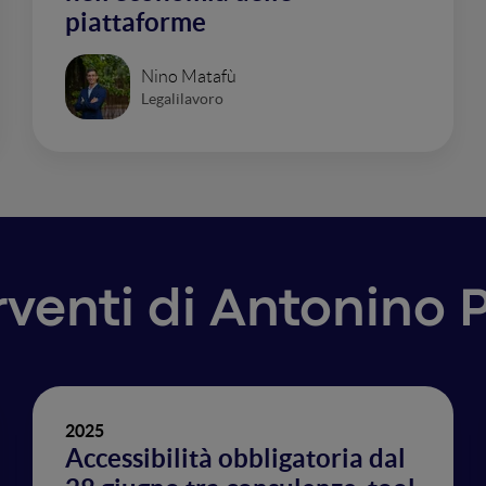
piattaforme
Nino Matafù
Legalilavoro
erventi di Antonino 
2025
Accessibilità obbligatoria dal