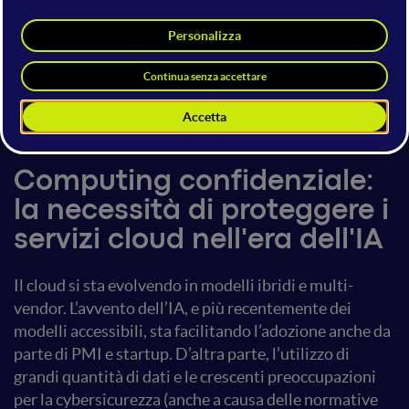
Federica Bozzi
Sales and Operations Manager
Next G Cloud
4 giugno 2025
15:30 - 15:50
Future of Entrepreneurship
Computing confidenziale:
la necessità di proteggere i
servizi cloud nell'era dell'IA
Il cloud si sta evolvendo in modelli ibridi e multi-
vendor. L’avvento dell’IA, e più recentemente dei
modelli accessibili, sta facilitando l’adozione anche da
parte di PMI e startup. D’altra parte, l’utilizzo di
grandi quantità di dati e le crescenti preoccupazioni
per la cybersicurezza (anche a causa delle normative