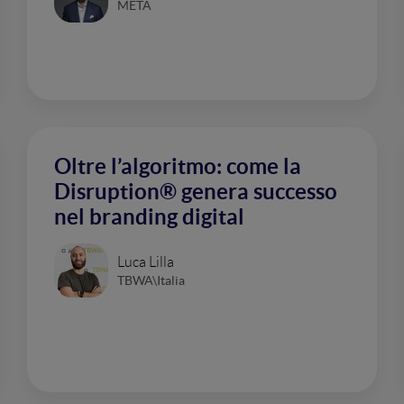
META
Oltre l’algoritmo: come la
Disruption® genera successo
nel branding digital
Luca Lilla
TBWA\Italia