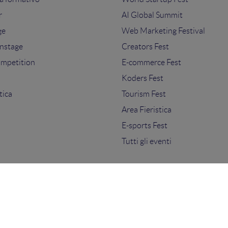
r
AI Global Summit
ge
Web Marketing Festival
nstage
Creators Fest
ompetition
E-commerce Fest
s
Koders Fest
tica
Tourism Fest
Area Fieristica
E-sports Fest
Tutti gli eventi
ti.