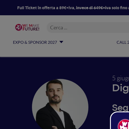
Full Ticket in offerta a 89€+iva,
invece di 649€+iva
solo fino 
EXPO & SPONSOR 2027
CALL 
5 giu
Dig
Segu
Nel dig