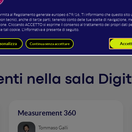
e, mentre una tattica vincente può ridefinire la visione str
o. Nel frenetico mondo dei trend e delle soluzioni rapide, è 
ificazione. In questo intervento scoprirai come riconoscere 
la tua strategia.O forse no.
venti nella sala Digi
Measurement 360
Tommaso Galli