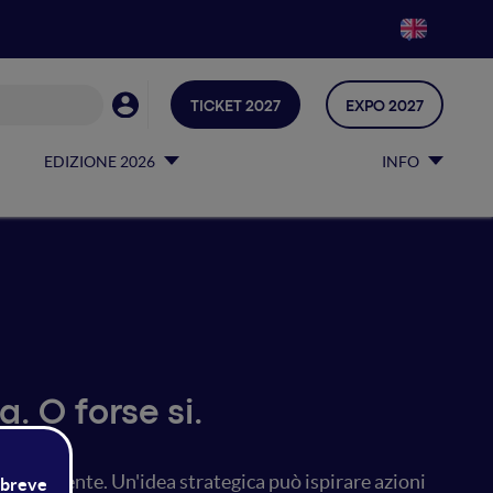
TICKET 2027
EXPO 2027
EDIZIONE 2026
INFO
. O forse si.
ontinuamente. Un'idea strategica può ispirare azioni