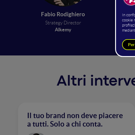
tattich
rischios
Fabio Rodighiero
per pian
Strategy Director
tradire 
Alkemy
Altri inter
Il tuo brand non deve piacere
a tutti. Solo a chi conta.