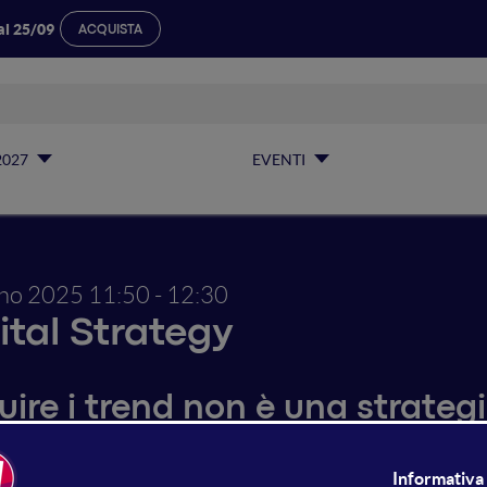
al 25/09
ACQUISTA
2027
EVENTI
gno 2025
11:50 - 12:30
ital Strategy
ire i trend non è una strategia
itale, strategia e tattica si influenzano e si contaminano c