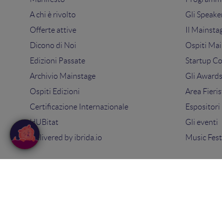
A chi è rivolto
Gli Speake
Offerte attive
Il Mainsta
Dicono di Noi
Ospiti Mai
Edizioni Passate
Startup C
Archivio Mainstage
Gli Award
Ospiti Edizioni
Area Fieris
Certificazione Internazionale
Espositori
HUBitat
Gli eventi
Delivered by
ibrida.io
Music Fest
© 2025
Search On Media Group S.r.l.
. Tutti i diritti riserva
Sede Legale e Operativa: via Ugo Bassi 7 - 40121 Bologna
PIVA 02418200800 - Capitale sociale 10.000€