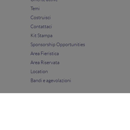
Temi
Costruisci
Contattaci
Kit Stampa
Sponsorship Opportunities
Area Fieristica
Area Riservata
Location
Bandi e agevolazioni
FOLLOW US