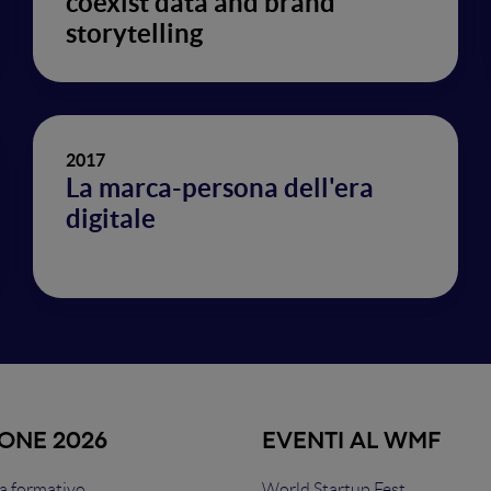
coexist data and brand
storytelling
2017
La marca-persona dell'era
digitale
IONE 2026
EVENTI AL WMF
 formativo
World Startup Fest