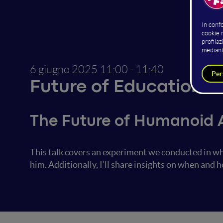
6 giugno 2025
11:00 - 11:40
Future of Education
The Future of Humanoid A
This talk covers an experiment we conducted in wh
him. Additionally, I’ll share insights on when and ho