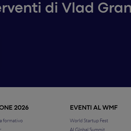
terventi di Vlad Gra
IONE 2026
EVENTI AL WMF
 formativo
World Startup Fest
r
AI Global Summit