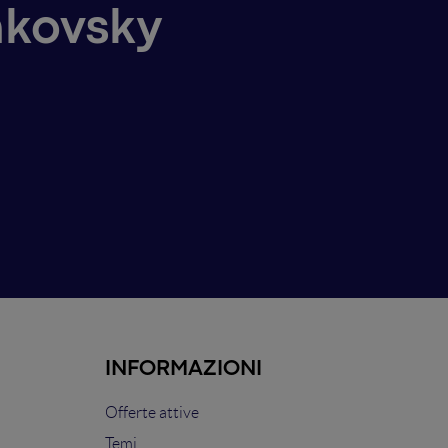
nkovsky
INFORMAZIONI
Offerte attive
Temi