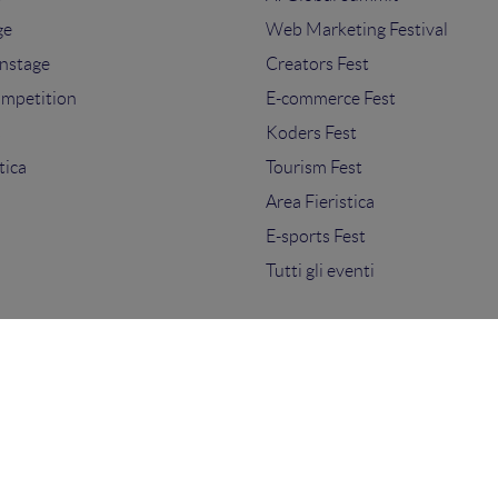
ge
Web Marketing Festival
nstage
Creators Fest
ompetition
E-commerce Fest
s
Koders Fest
tica
Tourism Fest
Area Fieristica
E-sports Fest
Tutti gli eventi
ti.
sensi