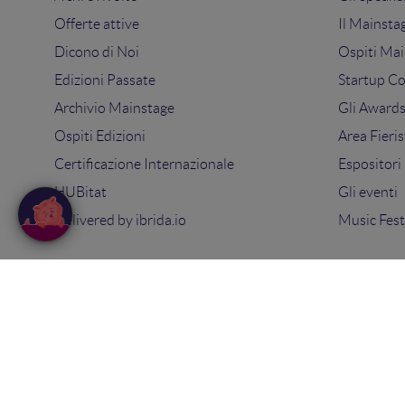
Offerte attive
Il Mainsta
Dicono di Noi
Ospiti Mai
Edizioni Passate
Startup C
Archivio Mainstage
Gli Award
Ospiti Edizioni
Area Fieris
Certificazione Internazionale
Espositori
HUBitat
Gli eventi
Delivered by
ibrida.io
Music Fest
© 2025
Search On Media Group S.r.l.
. Tutti i diritti riserva
Sede Legale e Operativa: via Ugo Bassi 7 - 40121 Bologna
PIVA 02418200800 - Capitale sociale 10.000€
Tel: 051 09 51 294 -
Contatti
Privacy Policy
-
Cookie Policy
-
Termini e condizioni
-
Con