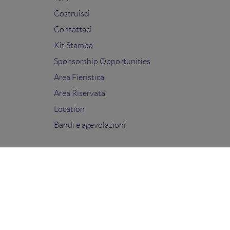
Costruisci
Contattaci
Kit Stampa
Sponsorship Opportunities
Area Fieristica
Area Riservata
Location
Bandi e agevolazioni
FOLLOW US