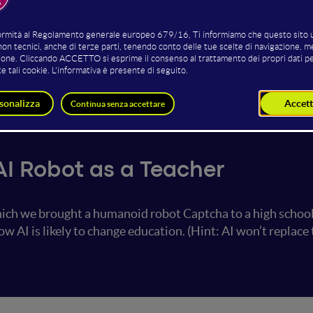
Captcha Robot
Vlad Grankovsky
Hidoba Research
CEO
Hidoba Research
I Robot as a Teacher
ich we brought a humanoid robot Captcha to a high school
w AI is likely to change education. (Hint: AI won’t replace te