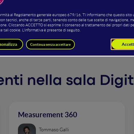
re grande per il tuo pubblico e come questo nuovo paradig
 prima vinceva chi gridava più forte, ora le strade per vinc
ità o nicchie. La popolarità è una questione di nicchie. Per
gica, ma culturale.
venti nella sala Digi
Measurement 360
Tommaso Galli