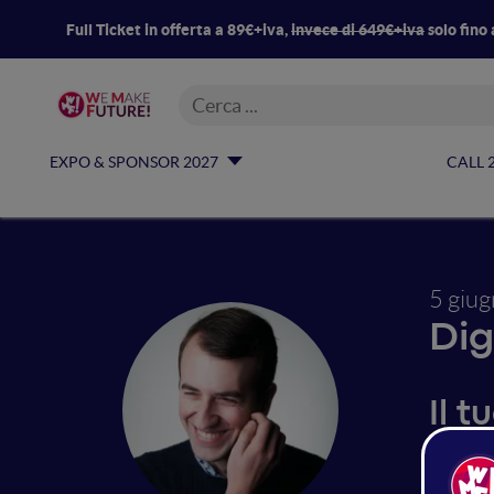
Full Ticket in offerta a 89€+iva,
invece di 649€+iva
solo fino 
EXPO & SPONSOR 2027
CALL 
5 giu
Dig
Il t
Nel suo