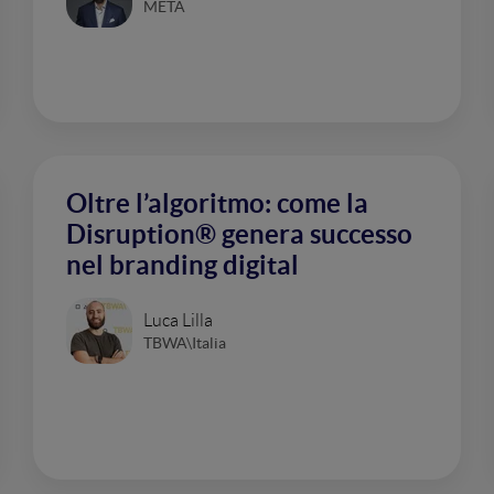
META
Oltre l’algoritmo: come la
Disruption® genera successo
nel branding digital
Luca Lilla
TBWA\Italia