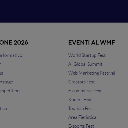
IONE 2026
EVENTI AL WMF
 formativo
World Startup Fest
r
AI Global Summit
ge
Web Marketing Festival
nstage
Creators Fest
ompetition
E-commerce Fest
s
Koders Fest
tica
Tourism Fest
Area Fieristica
E-sports Fest