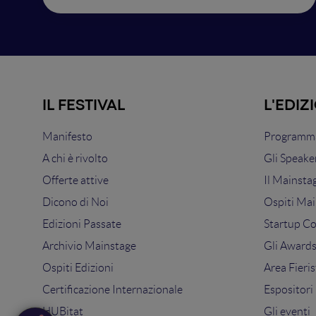
IL FESTIVAL
L'EDIZ
Manifesto
Programma
A chi è rivolto
Gli Speake
Offerte attive
Il Mainsta
Dicono di Noi
Ospiti Mai
Edizioni Passate
Startup C
Archivio Mainstage
Gli Award
Ospiti Edizioni
Area Fieris
Certificazione Internazionale
Espositori
HUBitat
Gli eventi