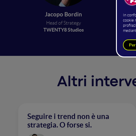
diventa
PMI. Se
Jacopo Bordin
popolar
Head of Strategy
tecnolo
TWENTY8 Studios
Altri inter
Seguire i trend non è una
strategia. O forse si.