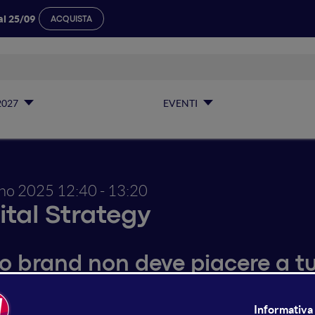
al 25/09
ACQUISTA
2027
EVENTI
gno 2025
12:40 - 13:20
ital Strategy
uo brand non deve piacere a tu
 intervento, Jacopo Bordin esplorerà perché nell’era digita