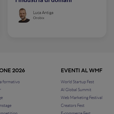
Luca Antiga
Orobix
IONE 2026
EVENTI AL WMF
 formativo
World Startup Fest
r
AI Global Summit
ge
Web Marketing Festival
nstage
Creators Fest
ompetition
E-commerce Fest