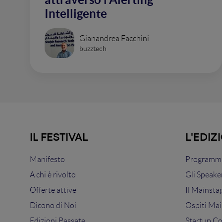
Intelligente
Gianandrea Facchini
buzztech
IL FESTIVAL
L'EDIZ
Manifesto
Programma
A chi è rivolto
Gli Speake
Offerte attive
Il Mainsta
Dicono di Noi
Ospiti Mai
Edizioni Passate
Startup C