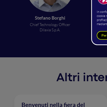
Gli age
risulta
Stefano Borghi
che perm
Chief Technology Officer
concent
Dilaxia S.p.A.
cambian
Altri int
Benvenuti nella fiera del