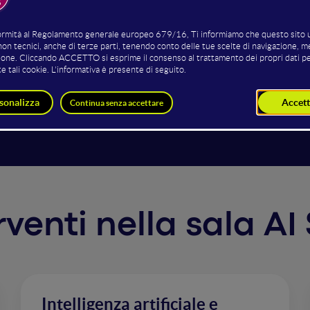
nti intelligenti (AI) stanno trasformando il modo di lavorar
ti? Più conversione con meno sforzo. Controllo di gestione: a
ette ai controller di concentrarsi sulle decisioni strategiche
rano sulla vendita. Reparti tecnici: scrivono offerte tecn
o le aziende e migliorano il lavoro.
erventi nella sala AI
Intelligenza artificiale e