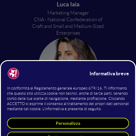
Luca Iaia
Marketing Manager
CNA - National Confederation of
Craft and Small and Medium-Sized
Enterprises
Camilla Cecilia Conti
Co-founder & Chief Operating
Officer
Adaptronics