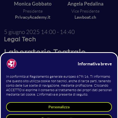
Monica Gobbato
Angela Pedalina
Presidente
Vice Presidente
PrivacyAcademy.it
Lawboat.ch
5 giugno 2025
14:00 - 14:40
Legal Tech
Laboratorio Teatrale.
Valutazione d'impatto AI e
DPIA
Il laboratorio Dpia e Ai nasce da un'idea di Monica
Gobbato in cui l' intervento verrà presentato in forma
di laboratorio teatrale assicurando un’esperienza
unica e coinvolgente ai partecipanti. Lo scopo
dell'intervento è quello di illustrare le differenze
teoriche e pratiche tra la Valutazione d’Impatto