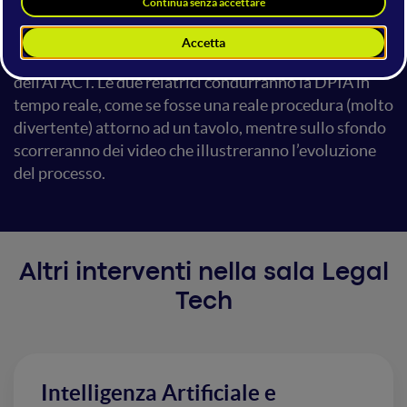
(DPIA) sui sistemi ad alto rischio che possono
pregiudicare i diritti fondamentali dell'individuo, ai
sensi dell’articolo 35 del GDPR e quella dell'art. 27
dell'AI ACT. Le due relatrici condurranno la DPIA in
tempo reale, come se fosse una reale procedura (molto
divertente) attorno ad un tavolo, mentre sullo sfondo
scorreranno dei video che illustreranno l’evoluzione
del processo.
Altri interventi nella sala Legal
Tech
Intelligenza Artificiale e