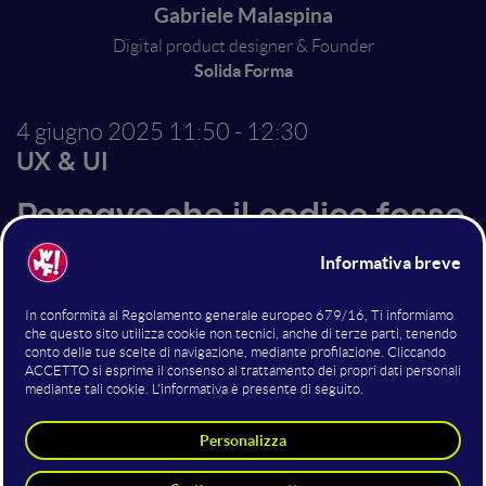
Gabriele Malaspina
Digital product designer & Founder
Solida Forma
4 giugno 2025
11:50 - 12:30
UX & UI
Pensavo che il codice fosse
roba da developer
Progettare interfacce non è più solo disegnare. È
esplorare, costruire, dare forma a ciò che prima
sembrava fuori portata. L’AI non ci sostituisce né ci
trasforma in developer: ci potenzia. Questo speech è
un invito a ripensare il nostro ruolo e spingerci oltre i
limiti che credevamo di avere.