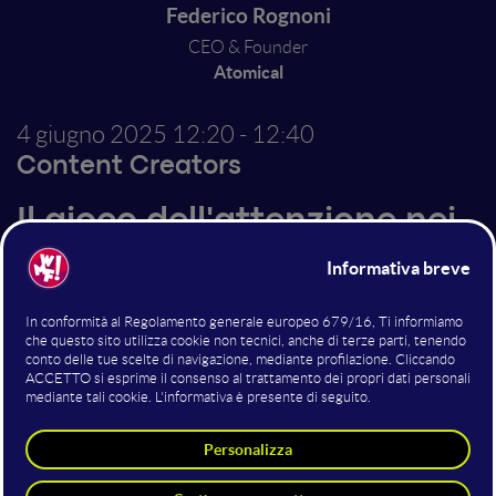
Federico Rognoni
CEO & Founder
Atomical
4 giugno 2025
12:20 - 12:40
Content Creators
Il gioco dell'attenzione nei
contenuti: come far si che
le persone guardino i tuoi
contenuti
Ogni giorno vengono pubblicati milioni di contenuti,
perchè una persona dovrebbe guardare proprio il tuo?
Oggi le piattaforme sono diventate un grande gioco
dell'attenzione, per poterla ottenere si possono
utilizzare moltissime tecniche. Dai 3 Hook nei video,