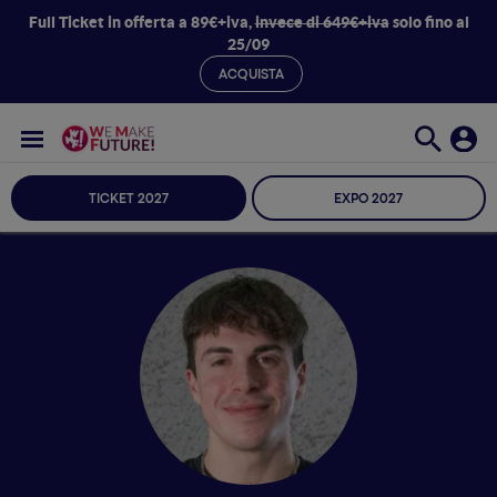
Full Ticket in offerta a 89€+iva,
invece di 649€+iva
solo fino al
25/09
ACQUISTA
TICKET 2027
EXPO 2027